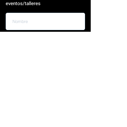
al menos que indiques otra cosa. Si
eventos/talleres
tienes dudas de como mandar tus
archivos, contáctanos!
Enviar datos
Contacto
Telefono:
55 2938 9369
Email:
info@centropuntoblanco.com
Aviso de Privacidad