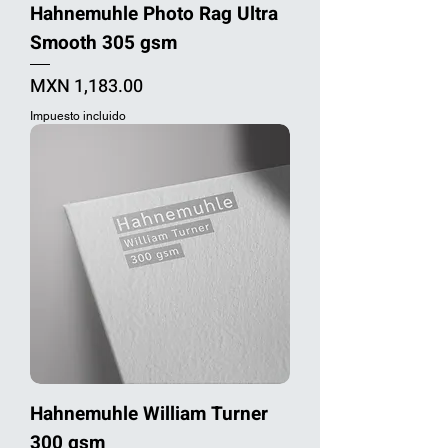
Hahnemuhle Photo Rag Ultra
Smooth 305 gsm
Precio
MXN 1,183.00
Impuesto incluido
Hahnemuhle William Turner
300 gsm