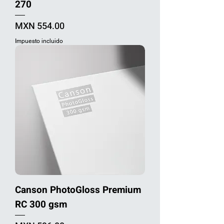
270
Precio
MXN 554.00
Impuesto incluido
Canson PhotoGloss Premium
RC 300 gsm