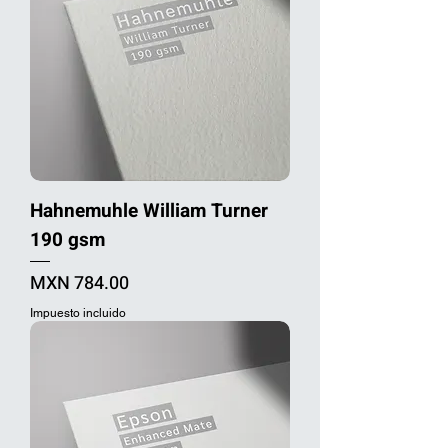
Hahnemuhle William Turner
190 gsm
Precio
MXN 784.00
Impuesto incluido