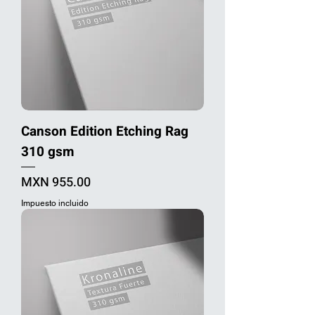
Canson Edition Etching Rag
310 gsm
Precio
MXN 955.00
Impuesto incluido