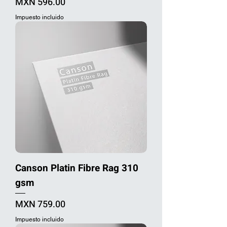
Precio
MXN 596.00
Impuesto incluido
Canson Platin Fibre Rag 310
gsm
Precio
MXN 759.00
Impuesto incluido