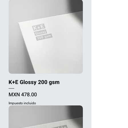
K+E Glossy 200 gsm
Precio
MXN 478.00
Impuesto incluido