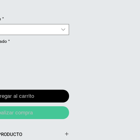
n
*
ado
*
regar al carrito
alizar compra
PRODUCTO