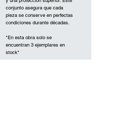
y una protección superior. Este
conjunto asegura que cada
pieza se conserve en perfectas
condiciones durante décadas.
*En esta obra solo se
encuentran 3 ejemplares en
stock*
*Todos nuestros envíos se
realizan en 72 horas, salvo los
enmarcados de madera
"Fresno" que se realizan en 6
días hábiles.